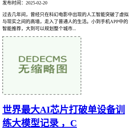
发布时间：2025-02-20
过去几年间，曾经只在科幻电影中出现的人工智能突破了虚拟
与现实之间的高墙，走入了普通人的生活。小到手机APP中的
智能推荐，大到可以规划整个城市...
世界最大AI芯片打破单设备训
练大模型记录 ，C