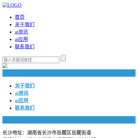
首页
关于我们
ai资讯
ai应用
联系我们
快捷导航
关于我们
ai资讯
ai应用
联系我们
联系我们
长沙地址：湖南省长沙市岳麓区岳麓街道