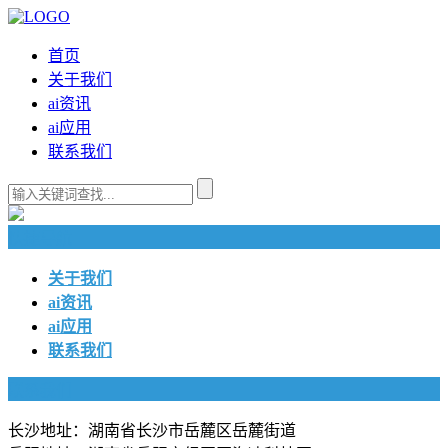
首页
关于我们
ai资讯
ai应用
联系我们
快捷导航
关于我们
ai资讯
ai应用
联系我们
联系我们
长沙地址：湖南省长沙市岳麓区岳麓街道