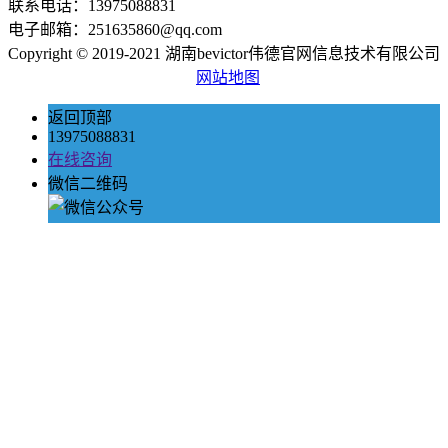
联系电话：13975088831
电子邮箱：251635860@qq.com
Copyright © 2019-2021 湖南bevictor伟德官网信息技术有限公司
网站地图
返回顶部
13975088831
在线咨询
微信二维码