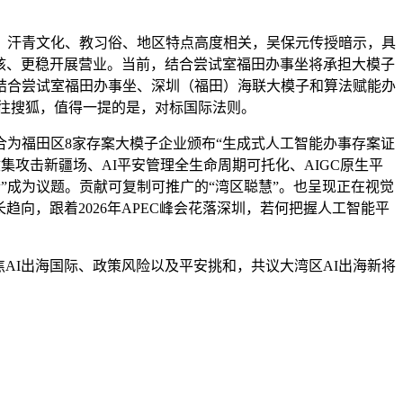
汗青文化、教习俗、地区特点高度相关，吴保元传授暗示，具
审核、更稳开展营业。当前，结合尝试室福田办事坐将承担大模子
结合尝试室福田办事坐、深圳（福田）海联大模子和算法赋能办
前往搜狐，值得一提的是，对标国际法则。
为福田区8家存案大模子企业颁布“生成式人工智能办事存案证
集攻击新疆场、AI平安管理全生命周期可托化、AIGC原生平
”成为议题。贡献可复制可推广的“湾区聪慧”。也呈现正在视觉
长趋向，跟着2026年APEC峰会花落深圳，若何把握人工智能平
AI出海国际、政策风险以及平安挑和，共议大湾区AI出海新将