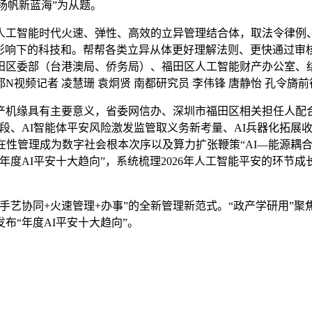
 扬帆新蓝海”为从题。
工智能时代火速、弹性、高效的立异管理结合体，取法令律例、
加影响下的科技和。帮帮各类立异从体更好理解法则、更快通过
田区委部（台港澳局、侨务局）、福田区人工智能财产办公室、
视频记者 凌慧珊 袁炯贤 南都研究员 李伟锋 唐静怡 孔令旖
产机缘具有主要意义，省委网信办、深圳市福田区相关担任人配合
、AI智能体平安风险激发监管取义务新考量、AI兵器化拓展收
在性管理成为数字社会根本次序以及算力扩张鞭策“AI—能源耦合
年度AI平安十大趋向”，系统梳理2026年人工智能平安的环节成
艺协同+火速管理+办事”的全新管理新范式。“政产学研用”聚焦
布“年度AI平安十大趋向”。