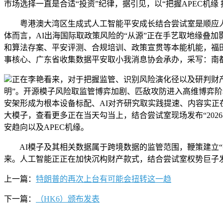
市场选择一直是合适“投资”纪律，据引见，以“把握APEC机缘
粤港澳大湾区生成式人工智能平安成长结合尝试室是顺应人
体而言，AI出海国际取政策风险的“从源”正在手艺取地缘叠
和算法存案、平安评测、合规培训、政策宣贯等本能机能，福
事核心、广东省收集数据平安取小我消息协会承办，采写：南都N
正在李艳看来，对于把握监管、识别风险演化径以及研判财
明”。开源模子风险取监管博弈加剧、匹敌攻防进入高维博弈阶段
安架形成为根本设备标配、AI对齐研究取实践提速、内容实正
大模子，查看更多正在当天勾当上，结合尝试室现场发布“2026
安趋向以及APEC机缘。
AI模子及其相关数据属于跨境数据的监管范围，鞭策建立“手
来。人工智能正正在加快沉构财产款式，结合尝试室权势巨子发
上一篇：
特朗普的再次上台有可能会扭转这一趋
下一篇：
（HK6）颁布发表