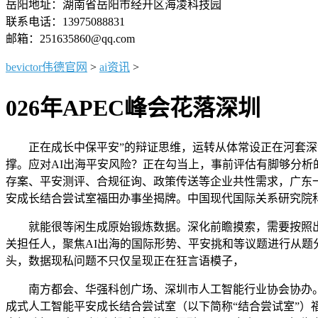
岳阳地址：湖南省岳阳市经开区海凌科技园
联系电话：13975088831
邮箱：251635860@qq.com
bevictor伟德官网
>
ai资讯
>
026年APEC峰会花落深圳
正在成长中保平安”的辩证思维，运转从体常设正在河套深港科
撑。应对AI出海平安风险？正在勾当上，事前评估有脚够分
存案、平安测评、合规征询、政策传送等企业共性需求，广东
安成长结合尝试室福田办事坐揭牌。中国现代国际关系研究院
就能很等闲生成原始锻炼数据。深化前瞻摸索，需要按照出境
关担任人，聚焦AI出海的国际形势、平安挑和等议题进行从题
头，数据现私问题不只仅呈现正在狂言语模子，
南方都会、华强科创广场、深圳市人工智能行业协会协办。
成式人工智能平安成长结合尝试室（以下简称“结合尝试室”）福