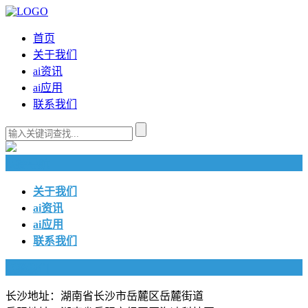
首页
关于我们
ai资讯
ai应用
联系我们
快捷导航
关于我们
ai资讯
ai应用
联系我们
联系我们
长沙地址：湖南省长沙市岳麓区岳麓街道