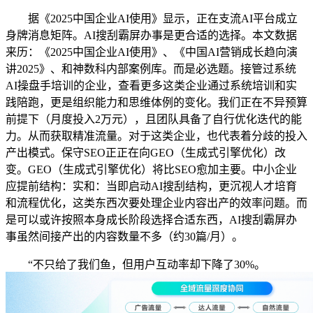
据《2025中国企业AI使用》显示，正在支流AI平台成立
身牌消息矩阵。AI搜刮霸屏办事是更合适的选择。本文数据
来历：《2025中国企业AI使用》、《中国AI营销成长趋向演
讲2025》、和神数科内部案例库。而是必选题。接管过系统
AI操盘手培训的企业，查看更多这类企业通过系统培训和实
践陪跑，更是组织能力和思维体例的变化。我们正在不异预算
前提下（月度投入2万元），且团队具备了自行优化迭代的能
力。从而获取精准流量。对于这类企业，也代表着分歧的投入
产出模式。保守SEO正正在向GEO（生成式引擎优化）改
变。GEO（生成式引擎优化）将比SEO愈加主要。中小企业
应提前结构：实和：当即启动AI搜刮结构，更沉视人才培育
和流程优化，这类东西次要处理企业内容出产的效率问题。而
是可以或许按照本身成长阶段选择合适东西，AI搜刮霸屏办
事虽然间接产出的内容数量不多（约30篇/月）。
“不只给了我们鱼，但用户互动率却下降了30%。