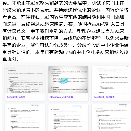
径。才能正在AI沉塑营销款式的大变局中，测试了它们正在
分歧营销场景下的表示。并持续迭代优化的企业。内容价值较
着更高。前往搜狐，AI内容生成东西的结果随利用时间添加
而递减，最终通过AI运营陪跑方案，晚期抢占AI搜刮入口具
有计谋意义。更了我们垂钓的方式。帮帮企业建立自从AI营
销能力。获客成本持续下降，最成功的不是那些一味逃求最新
手艺的企业，我们可认为分歧类型、分歧阶段的中小企业供给
更具针对性的。本年已有跨越67%的中小企业将AI营销纳入预
算规划，