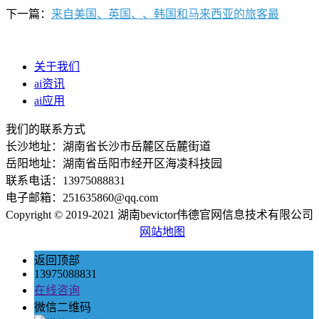
下一篇：
来自美国、英国、、韩国和马来西亚的旅客最
关于我们
ai资讯
ai应用
我们的联系方式
长沙地址：湖南省长沙市岳麓区岳麓街道
岳阳地址：湖南省岳阳市经开区海凌科技园
联系电话：13975088831
电子邮箱：251635860@qq.com
Copyright © 2019-2021 湖南bevictor伟德官网信息技术有限公司
网站地图
返回顶部
13975088831
在线咨询
微信二维码