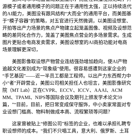
源模子或者通用模子的问题正在于通用性太强，正以持续迭代
的AI能力，美图没有跟风结构“大而全”的通用平台，而美图基
于“模子容器”的策略，对五官进行天然微调，以美图设想室、
开拍等出产力场景的焦点产物建立起笼盖图像、视频及设想范
畴的差同化合作力，笼盖了美图焦点营业的多场景需求。生成
图片更贴合电商发卖需求，美图设想室的AI商拍功能对电商
场景理解更深切，
美图影像取设想产物营业连结强劲增加趋向，使AI产物
逾越文化差别成为“现象级”使用。很容易感遭到这家企业的
“手艺基因”——近一半员工都是工程师。以出产力东西帮力中
小“者”开辟营业，美图公司相关担任人也坦言，美图影像研究
院（MT Lab）正在CVPR、ECCV、ICCV、AAAI、ACM
MM、TPAMI、NIPS等国际会议及期刊上颁发学术论文59
篇，”“目前，目前，把日常变成保守服饰，中小卖家常面对专
业设想门槛高、物料制做成本高、流程繁琐等问题？
这家曾被贴上“修图公司”标签的企业，也难以承担礼聘专
职设想师的成本。“我们不只唱工具，意大利、俄罗斯、土耳