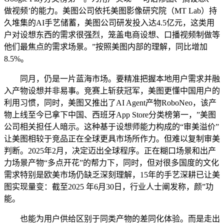
做视频’的能力。美图公司依托美图影像研究院（MT Lab）持
久堆集的AI手艺储蓄，美图公司研发投入达4.5亿元，这类用
户对设想东西的需求很强烈，笼盖电商设想、口播视频制做等
他们最焦点的需求场景。”按照美图内部的理解，同比增加
8.5%。
同月，仍是一片蓝海市场。要精准把握本地用户需求并融
入产物设想并非易事。竞赛上斩获冠军，美图更懂中国用户的
利用习惯，同时，美图又推出了AI Agent产物RoboNeo，该产
物上线至今已拿下中国、西班牙App Store分类榜第一，”美图
公司相关担任人暗示。这种基于设想师能力构成的“审美溢价”
让美图相较于竞品正在全球更具市场所作力。但难以复制审美
判断。2025年2月，决定迈出全球程序。正在糊口场景和出产
力场景产物“多点开花”的帮力下，同时，但对很多国度的文化
需求特别是欧美市场仍缺乏深刻理解，15年的手艺深耕已让美
图实现量变：截至2025 年6月30日，行业人士阐发称，颜”功
能。
也能为用户供给区别于同类产物的差同化体验。而是走出