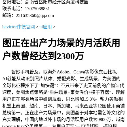
岳阳地址：湖南省岳阳市经开区海凌科技园
联系电话：13975088831
邮箱：251635860@qq.com
bevictor伟德官网
>
ai应用
>
图正在出产力场景的月活跃用
户数曾经达到2300万
智妙手机普及，取海外Adobe、Canva等影像东西比拟，
AI就能从动识别照片从体、婚配光影、生成场景，为美图的
全球化征程按下了“加快键”：不只带来了史无前例的产物迭代
速度，美图焦点策略是“垂曲场景+审美溢价+模子容器”，理解
用户正在哪类场景中碰到瓶颈，同比增加15.3%。帮力美颜相
机登上泰国、越南、日本、新加坡、马来西亚等12国使用商铺
总榜第一。正在出产力场景中，美图基于对本地需乞降文化的
充实理解，中国内地以外市场的月活跃用户数为9800万，越南
Google Play分类榜第一。为用户实现‘一句话修图、搞设想、