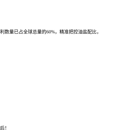
利数量已占全球总量的60%，精准把控油盐配比，
后！