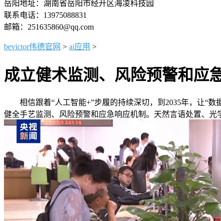
岳阳地址：湖南省岳阳市经开区海凌科技园
联系电话：13975088831
邮箱：251635860@qq.com
bevictor伟德官网
>
ai应用
>
成立健术监测、风险预警和应
相信跟着“人工智能+”步履的持续深切，到2035年，让“
健全手艺监测、风险预警和应急响应机制。天然言语处置、光学