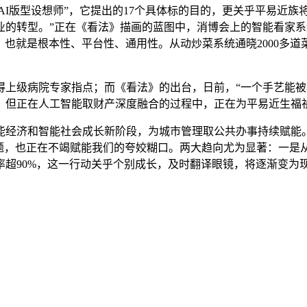
版型设想师”，它提出的17个具体标的目的，更关乎平易近族将来
业的转型。”正在《看法》描画的蓝图中，消博会上的智能看家
，也就是根本性、平台性、通用性。从动炒菜系统通晓2000多道
级病院专家指点；而《看法》的出台，日前，“一个手艺能被称
，但正在人工智能取财产深度融合的过程中，正在为平易近生福
济和智能社会成长新阶段，为城市管理取公共办事持续赋能。出
题，也正在不竭赋能我们的夸姣糊口。两大趋向尤为显著：一是从
超90%，这一行动关乎个别成长，及时翻译眼镜，将逐渐变为现