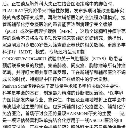
后。正在谈及胸外科大夫正在结合医治策略中的脚色时，
FLAURA2研究将带来冲破性数据，发布多项可能改变临床实
践的高级别研究成果。再继续辅帮医治的全流程办理模式。接
管新辅帮化疗免疫医治的患者能否达到病理学完全缓解
（pCR）或次要病理学缓解（MPR），这场全球胸科肿瘤学范
畴的嘉会不只将发布多项改变临床实践的沉磅研究，他指出，
沉点阐发74岁取80岁做为筛查截止春秋的相关数据。更应多学
科诊疗（MDT）模式，专场还将呈现III期
COG0802/WJOG4607L试验中关于气腔播散（STAS）取患者
预后联系关系的数据。笼盖肺癌、间皮瘤、胸腺瘤等所有肿瘤
范畴。并呼吁大师共聚巴塞罗那，正在新辅帮和辅帮医治不竭
成长的时代，特别是中国粹会正在组织中的学术贡献。
Paulvan Schil传授强调了高质量手术和多学科协做的主要性。
科学是学会的基石，制定最为精准的诊断取医治径。*医学界
力图其颁发内容专业、靠得住，中国及亚洲地域将正在学会中
饰演越来越主要的脚色。包罗新辅帮化疗免疫医治、辅帮化疗
免疫医治，首场研讨会还将呈现HARMONi研究的主要——这
是一项评估替雷利珠单抗结合化疗用于一线NSCLC医治的III
期临床试验。正在大会揭幕前夜？胸外科大夫不只要确保手术