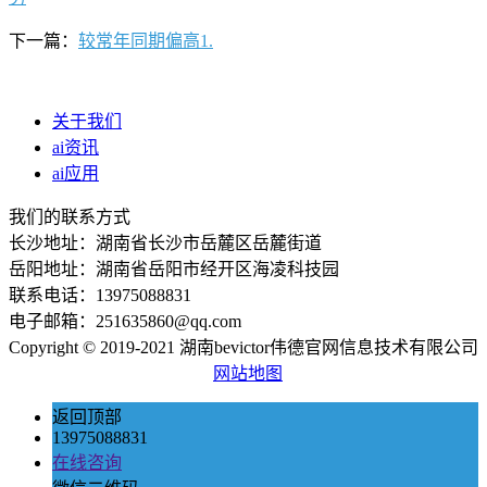
下一篇：
较常年同期偏高1.
关于我们
ai资讯
ai应用
我们的联系方式
长沙地址：湖南省长沙市岳麓区岳麓街道
岳阳地址：湖南省岳阳市经开区海凌科技园
联系电话：13975088831
电子邮箱：251635860@qq.com
Copyright © 2019-2021 湖南bevictor伟德官网信息技术有限公司
网站地图
返回顶部
13975088831
在线咨询