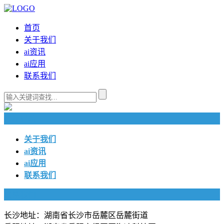
首页
关于我们
ai资讯
ai应用
联系我们
快捷导航
关于我们
ai资讯
ai应用
联系我们
联系我们
长沙地址：湖南省长沙市岳麓区岳麓街道