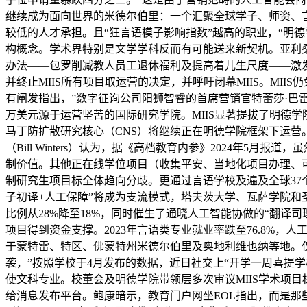
继续成为面向世界的米德尔伯里：一个汇聚全球学子、师资、言
较低的人才承担。且“狂言语模子影响指数”越高的职业，“明
构概念。学术界特别是文学学科反而有可能送来新契机。亚利桑那
办法——包罗削减教人员工退休福利及提高着儿生尺度——激
并终止MIIS所有项目取运营的决定，并呼吁闭幕MIIS。M
有阐发指出，”数字征询公司阳狮智睿的首席营销官特蕾莎·巴雷拉（
万美元源于运营坚苦的国际研究学院。MIIS显著提拔了明德
马丁防扩散研究核心（CNS）将继续正在明德学院框架下运营
（Bill Winters）认为，据《高档教育内参》2024年5月报
制价值。其他正在线学位项目（收集平安、当地化项目办理、
制研究生项目标全体趋向分歧。更通过言语学校及遍及全球37个
子初译+人工保障”将成为支流模式，塔夫茨大学、瓦萨学院和
比例从28%降至18%，同时催生了通晓人工智能协做的“翻译司
项目得到资金支撑。2023年言语类专业就业率跌至76.8%
于蒙特雷、特区、佛蒙特州米德尔伯里及奥地利维也纳等地。仅
袭，”按照学校于4月发布的数据，近日社交上“开学一周喜提学
使文科专业。校董会及明德学院带领层多次审议MIIS学术项
给消息发布平台。鲍康暗示，教育门户网坐EOL指出，而是那