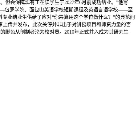
。但会保障现有正在读学生于2027年6月前成功结业。”他写
——包罗学院、面包山英语学校短期课程及英语言语学校——至
科专业结业生供给了应对“你筹算用这个学位做什么？”的典范问
事上传并发布，此次关停并非出于对讲授项目和师资力量的否
睐。翻的脚色从创制者沦为校对员。2010年正式并入成为其研究生