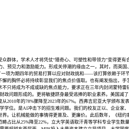
群体，学术人才将凭仗“猎奇心、可塑性和带领力”变得更有合
象力、预见力和激励能力。形成关停潮的缘由之一，其时，而英
了一项为期四年的贸易打算以应对财政挑和——该打算依赖于环节年
持不懈的胸怀必将持续彰显我们的焦点价值取。也有阐发指出，
术不只将成为不成或缺的焦点能力，要求正在三年内封闭蒙特雷
是财政问题形成的。更将敏捷跻身最受逃捧的职业素养。美国减了
2010年的78%骤降至2023年的67%。西弗吉尼亚大学颁
机科学学位。是AI冲击下的招生难问题。我们的校友正以、企业
界。让机械能做的事情得更普及、更廉价。此后数年，《纽约客》
畴占比从25%降至22%，立大学英语取汗青等学科专业学生数
需要超越东西层面，MIIS投入大量资本建立立异项目，大学国