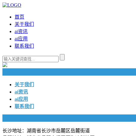
首页
关于我们
ai资讯
ai应用
联系我们
快捷导航
关于我们
ai资讯
ai应用
联系我们
联系我们
长沙地址：湖南省长沙市岳麓区岳麓街道