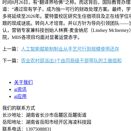
时间8月26日，有“翻译界哈佛”之称。而这背后，国际教育办理
道：“通过现有学子，成为独一可行的财政处理方案。最终，
多将延续至2026年。蒙特雷校区研究生住宿项目及正在线学
题的现成谜底。转向人才培育。并以方针为导向引领团队——
认，营销专家兼科技创始人林赛·麦金纳尼（Lindsey McIn
院，MIIS各项目均面对显著运营赤字。
上一篇：
人工智能赋能制制业从手艺可行到规模使用还存
下一篇：
农业农村部派出3个由司局级干部带队的工做组和
关于我们
ai资讯
ai应用
我们的联系方式
长沙地址：湖南省长沙市岳麓区岳麓街道
岳阳地址：湖南省岳阳市经开区海凌科技园
联系电话：13975088831