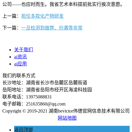
公司——也应时而生。我省艺术本科提前批实行挨次意愿。
上一篇：
担任多款化产物研发
下一篇：
一旦检测到做弊、抄袭等非常
关于我们
ai资讯
ai应用
我们的联系方式
长沙地址：湖南省长沙市岳麓区岳麓街道
岳阳地址：湖南省岳阳市经开区海凌科技园
联系电话：13975088831
电子邮箱：251635860@qq.com
Copyright © 2019-2021 湖南bevictor伟德官网信息技术有限公司
网站地图
返回顶部