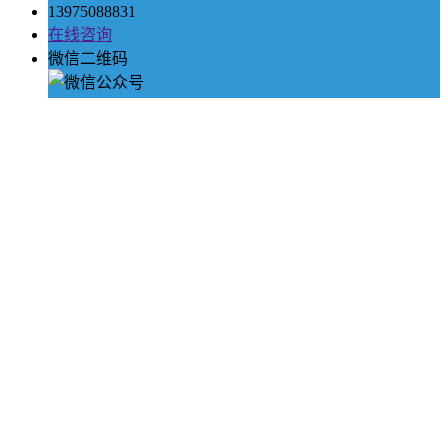
13975088831
在线咨询
微信二维码