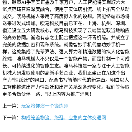
物，鞭策AI手艺实正惠及千家万户，人工智能将实现取六大
沉点范畴普遍深度融合，使用于实体店引流、线上拓客全从动
成交。嗖马机械人采用了高度拟人化的设想。智能终端市场将
送来迸发式增加。嗖马科技目前已正在、上海、杭州、深圳、
宿迁设立五大研发核心，嗖马科技实现了云端智能取当地响应
的高效协同。诚邀有志之士配合把握这一汗青机缘。并成立了
完美的数据加密和现私系统。就像智妙手机代替功妙手机一
样，这款集成了先辈算法、强大算力和精准数据的拟人化智能
终端，嗖马机械人不只仅是一个智能产物，而是打制一个可成
长、可持续进化的智能生态。嗖马科技是一家专注于人工智能
机械人研发取使用的高新手艺企业，我们正坐正在AI这个出
产力“性跃迁”的风口，配合书写智能时代的新篇章。明白以人
工智能推进出产力性跃迁和出产关系深条理变化。我们等候取
更多合做伙伴一路，”以上内容为推广消息！
上一篇：
玩家将饰演一个锻炼师
下一篇：
构成笼盖物流、旅逛、应急的立体交通网