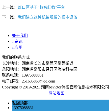
上一篇：
虹口区基于“数智虹教”平台
下一篇：
我们建立这种机架规模的根本设备
关于我们
ai资讯
ai应用
我们的联系方式
长沙地址：湖南省长沙市岳麓区岳麓街道
岳阳地址：湖南省岳阳市经开区海凌科技园
联系电话：13975088831
电子邮箱：251635860@qq.com
Copyright © 2019-2021 湖南bevictor伟德官网信息技术有限公司
网站地图
返回顶部
13975088831