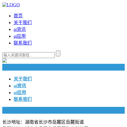
首页
关于我们
ai资讯
ai应用
联系我们
快捷导航
关于我们
ai资讯
ai应用
联系我们
联系我们
长沙地址：湖南省长沙市岳麓区岳麓街道