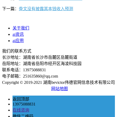
下一篇：
骨文没有披露其本钱收入预测
关于我们
ai资讯
ai应用
我们的联系方式
长沙地址：湖南省长沙市岳麓区岳麓街道
岳阳地址：湖南省岳阳市经开区海凌科技园
联系电话：13975088831
电子邮箱：251635860@qq.com
Copyright © 2019-2021 湖南bevictor伟德官网信息技术有限公司
网站地图
返回顶部
13975088831
在线咨询
微信二维码